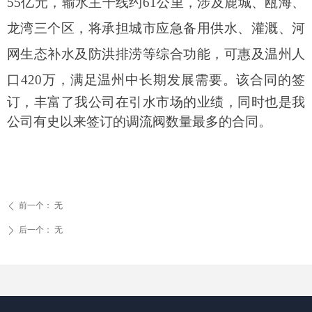
55
亿元，
输水主干线约
61
公里
，涉及
鹿城、瓯海、
龙湾三个区
，
将承担城市应急备用供水、灌溉、河
网生态补水及防洪排涝等综合功能
，
可惠及温州人
口
420
万，满足温州中长期发展需要
。
该合同的签
订，丰富了我公司在引水市场的业绩，同时也是我
公司有史以来签订的调流阀数量最多的合同。
前一个：
无
ꄴ
后一个：
无
ꄲ